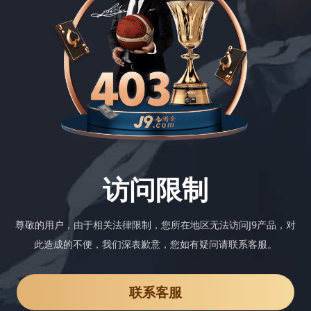
访问限制
尊敬的用户，由于相关法律限制，您所在地区无法访问J9产品，对
此造成的不便，我们深表歉意，您如有疑问请联系客服。
联系客服